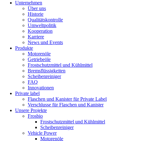
Unternehmen
Über uns
Historie
Qualitätskontrolle
Umweltpolitik
Kooperation
Karriere
News und Events
Produkte
Motorenöle
Getriebeöle
Frostschutzmittel und Kühlmittel
Bremsflüssigkeiten
Scheibenreiniger
FAQ
Innovationen
Private label
Flaschen und Kanister für Private Label
Verschlusse für Flaschen und Kanister
Unsere Projekte
Frosbio
Frostschutzmittel und Kühlmittel
Scheibenreiniger
Vehicle Power
Motorenöle