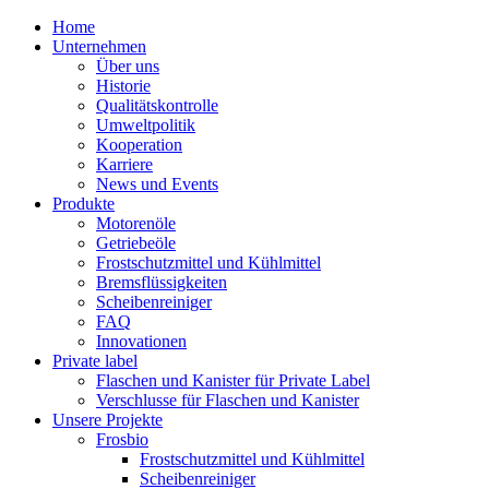
Home
Unternehmen
Über uns
Historie
Qualitätskontrolle
Umweltpolitik
Kooperation
Karriere
News und Events
Produkte
Motorenöle
Getriebeöle
Frostschutzmittel und Kühlmittel
Bremsflüssigkeiten
Scheibenreiniger
FAQ
Innovationen
Private label
Flaschen und Kanister für Private Label
Verschlusse für Flaschen und Kanister
Unsere Projekte
Frosbio
Frostschutzmittel und Kühlmittel
Scheibenreiniger