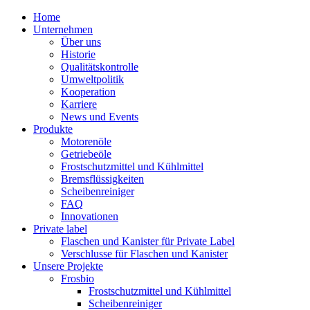
Home
Unternehmen
Über uns
Historie
Qualitätskontrolle
Umweltpolitik
Kooperation
Karriere
News und Events
Produkte
Motorenöle
Getriebeöle
Frostschutzmittel und Kühlmittel
Bremsflüssigkeiten
Scheibenreiniger
FAQ
Innovationen
Private label
Flaschen und Kanister für Private Label
Verschlusse für Flaschen und Kanister
Unsere Projekte
Frosbio
Frostschutzmittel und Kühlmittel
Scheibenreiniger