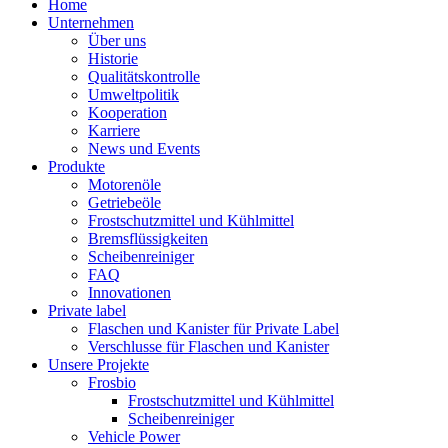
Home
Unternehmen
Über uns
Historie
Qualitätskontrolle
Umweltpolitik
Kooperation
Karriere
News und Events
Produkte
Motorenöle
Getriebeöle
Frostschutzmittel und Kühlmittel
Bremsflüssigkeiten
Scheibenreiniger
FAQ
Innovationen
Private label
Flaschen und Kanister für Private Label
Verschlusse für Flaschen und Kanister
Unsere Projekte
Frosbio
Frostschutzmittel und Kühlmittel
Scheibenreiniger
Vehicle Power