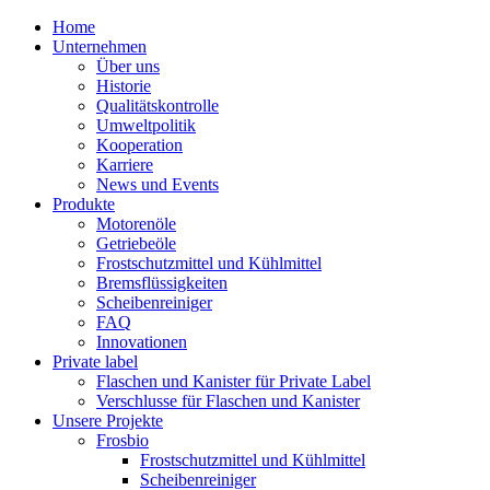
Home
Unternehmen
Über uns
Historie
Qualitätskontrolle
Umweltpolitik
Kooperation
Karriere
News und Events
Produkte
Motorenöle
Getriebeöle
Frostschutzmittel und Kühlmittel
Bremsflüssigkeiten
Scheibenreiniger
FAQ
Innovationen
Private label
Flaschen und Kanister für Private Label
Verschlusse für Flaschen und Kanister
Unsere Projekte
Frosbio
Frostschutzmittel und Kühlmittel
Scheibenreiniger