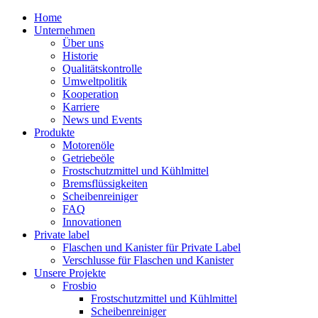
Home
Unternehmen
Über uns
Historie
Qualitätskontrolle
Umweltpolitik
Kooperation
Karriere
News und Events
Produkte
Motorenöle
Getriebeöle
Frostschutzmittel und Kühlmittel
Bremsflüssigkeiten
Scheibenreiniger
FAQ
Innovationen
Private label
Flaschen und Kanister für Private Label
Verschlusse für Flaschen und Kanister
Unsere Projekte
Frosbio
Frostschutzmittel und Kühlmittel
Scheibenreiniger