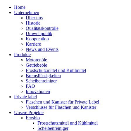
Home
Unternehmen
Über uns
Historie
Qualitätskontrolle
Umweltpolitik
Kooperation
Karriere
News und Events
Produkte
Motorenöle
Getriebeöle
Frostschutzmittel und Kühlmittel
Bremsflüssigkeiten
Scheibenreiniger
FAQ
Innovationen
Private label
Flaschen und Kanister für Private Label
Verschlusse für Flaschen und Kanister
Unsere Projekte
Frosbio
Frostschutzmittel und Kühlmittel
Scheibenreiniger