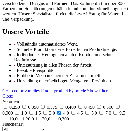
verschiedenen Designs und Formen. Das Sortiment ist in über 300
Farben und Schattierungen erhältlich und kann individuell angepasst
werden. Unsere Spezialisten finden die beste Lösung für Material
und Verpackung.
Unsere Vorteile
-
Vollständig automatisiertes Werk.
-
Schnelle Produktion der erforderlichen Produktmenge.
-
Individuelles Herangehen an den Kunden und seine
Bedürfnisse.
-
Unterstützung in allen Phasen der Arbeit.
-
Flexible Preispolitik.
-
Etablierte Mechanismen der Zusammenarbeit.
-
Herstellung einer beliebigen Menge von Produkten.
Go to color varieties
Find a product by article
Show filter
Close
Volumen
0,250
0,350
0,375
0,400
0,450
0,500
0,900
1,0
1,5
3,0
4,0
4,5
5,0
7,0
9,5
10,0
20,0
30,0
0,200
Flaschenart