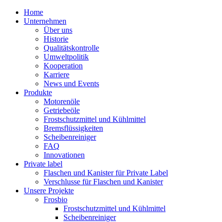
Home
Unternehmen
Über uns
Historie
Qualitätskontrolle
Umweltpolitik
Kooperation
Karriere
News und Events
Produkte
Motorenöle
Getriebeöle
Frostschutzmittel und Kühlmittel
Bremsflüssigkeiten
Scheibenreiniger
FAQ
Innovationen
Private label
Flaschen und Kanister für Private Label
Verschlusse für Flaschen und Kanister
Unsere Projekte
Frosbio
Frostschutzmittel und Kühlmittel
Scheibenreiniger