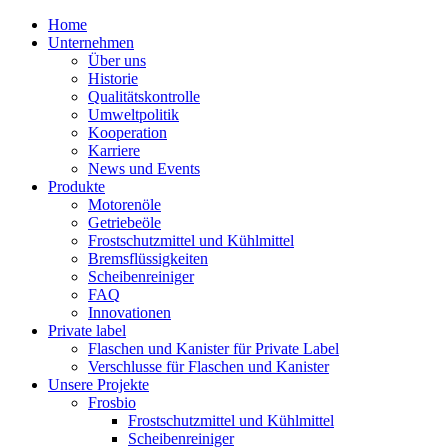
Home
Unternehmen
Über uns
Historie
Qualitätskontrolle
Umweltpolitik
Kooperation
Karriere
News und Events
Produkte
Motorenöle
Getriebeöle
Frostschutzmittel und Kühlmittel
Bremsflüssigkeiten
Scheibenreiniger
FAQ
Innovationen
Private label
Flaschen und Kanister für Private Label
Verschlusse für Flaschen und Kanister
Unsere Projekte
Frosbio
Frostschutzmittel und Kühlmittel
Scheibenreiniger