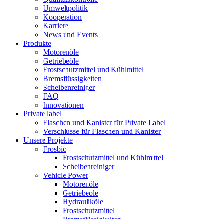
Umweltpolitik
Kooperation
Karriere
News und Events
Produkte
Motorenöle
Getriebeöle
Frostschutzmittel und Kühlmittel
Bremsflüssigkeiten
Scheibenreiniger
FAQ
Innovationen
Private label
Flaschen und Kanister für Private Label
Verschlusse für Flaschen und Kanister
Unsere Projekte
Frosbio
Frostschutzmittel und Kühlmittel
Scheibenreiniger
Vehicle Power
Motorenöle
Getriebeole
Hydrauliköle
Frostschutzmittel