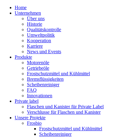
Home
Unternehmen
Über uns
Historie
Qualitätskontrolle
Umweltpolitik
Kooperation
Karriere
News und Events
Produkte
Motorenöle
Getriebeöle
Frostschutzmittel und Kühlmittel
Bremsflüssigkeiten
Scheibenreiniger
FAQ
Innovationen
Private label
Flaschen und Kanister für Private Label
Verschlusse für Flaschen und Kanister
Unsere Projekte
Frosbio
Frostschutzmittel und Kühlmittel
Scheibenreiniger