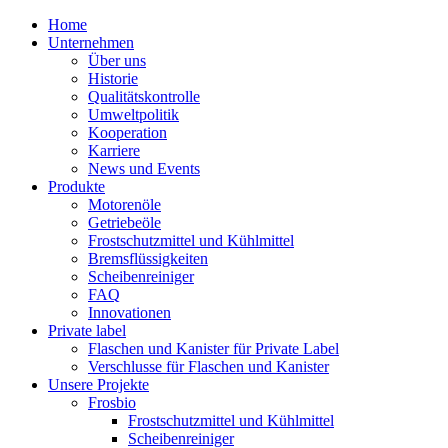
Home
Unternehmen
Über uns
Historie
Qualitätskontrolle
Umweltpolitik
Kooperation
Karriere
News und Events
Produkte
Motorenöle
Getriebeöle
Frostschutzmittel und Kühlmittel
Bremsflüssigkeiten
Scheibenreiniger
FAQ
Innovationen
Private label
Flaschen und Kanister für Private Label
Verschlusse für Flaschen und Kanister
Unsere Projekte
Frosbio
Frostschutzmittel und Kühlmittel
Scheibenreiniger