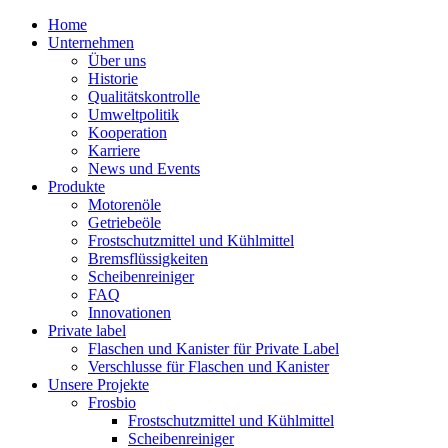
Home
Unternehmen
Über uns
Historie
Qualitätskontrolle
Umweltpolitik
Kooperation
Karriere
News und Events
Produkte
Motorenöle
Getriebeöle
Frostschutzmittel und Kühlmittel
Bremsflüssigkeiten
Scheibenreiniger
FAQ
Innovationen
Private label
Flaschen und Kanister für Private Label
Verschlusse für Flaschen und Kanister
Unsere Projekte
Frosbio
Frostschutzmittel und Kühlmittel
Scheibenreiniger