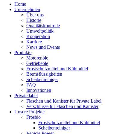
Home
Unternehmen
Über uns
Historie
Qualitätskontrolle
Umweltpolitik
Kooperation
Karriere
News und Events
Produkte
Motorenöle
Getriebeöle
Frostschutzmittel und Kühlmittel
Bremsflüssigkeiten
Scheibenreiniger
FAQ
Innovationen
Private label
Flaschen und Kanister für Private Label
Verschlusse für Flaschen und Kanister
Unsere Projekte
Frosbio
Frostschutzmittel und Kühlmittel
Scheibenreiniger
Vehicle Power