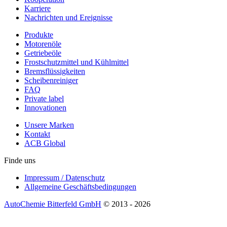
Karriere
Nachrichten und Ereignisse
Produkte
Motorenöle
Getriebeöle
Frostschutzmittel und Kühlmittel
Bremsflüssigkeiten
Scheibenreiniger
FAQ
Private label
Innovationen
Unsere Marken
Kontakt
ACB Global
Finde uns
Impressum / Datenschutz
Allgemeine Geschäftsbedingungen
AutoChemie Bitterfeld GmbH
© 2013 - 2026