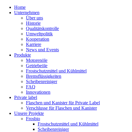
Home
Unternehmen
Über uns
Historie
Qualitätskontrolle
Umweltpolitik
Kooperation
Karriere
News und Events
Produkte
Motorenöle
Getriebeöle
Frostschutzmittel und Kühlmittel
Bremsflüssigkeiten
Scheibenreiniger
FAQ
Innovationen
Private label
Flaschen und Kanister für Private Label
Verschlusse für Flaschen und Kanister
Unsere Projekte
Frosbio
Frostschutzmittel und Kühlmittel
Scheibenreiniger