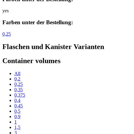
yes
Farben unter der Bestellung:
0,25
Flaschen und Kanister Varianten
Container volumes
All
0,2
0,25
0,35
0,375
0,4
0,45
0,5
0,9
1
1,5
3