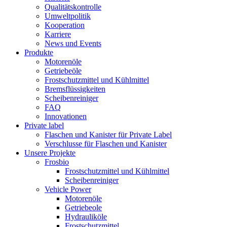
Qualitätskontrolle
Umweltpolitik
Kooperation
Karriere
News und Events
Produkte
Motorenöle
Getriebeöle
Frostschutzmittel und Kühlmittel
Bremsflüssigkeiten
Scheibenreiniger
FAQ
Innovationen
Private label
Flaschen und Kanister für Private Label
Verschlusse für Flaschen und Kanister
Unsere Projekte
Frosbio
Frostschutzmittel und Kühlmittel
Scheibenreiniger
Vehicle Power
Motorenöle
Getriebeole
Hydrauliköle
Frostschutzmittel