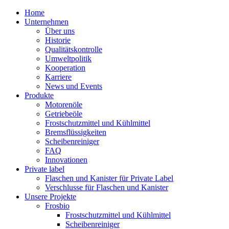
Home
Unternehmen
Über uns
Historie
Qualitätskontrolle
Umweltpolitik
Kooperation
Karriere
News und Events
Produkte
Motorenöle
Getriebeöle
Frostschutzmittel und Kühlmittel
Bremsflüssigkeiten
Scheibenreiniger
FAQ
Innovationen
Private label
Flaschen und Kanister für Private Label
Verschlusse für Flaschen und Kanister
Unsere Projekte
Frosbio
Frostschutzmittel und Kühlmittel
Scheibenreiniger