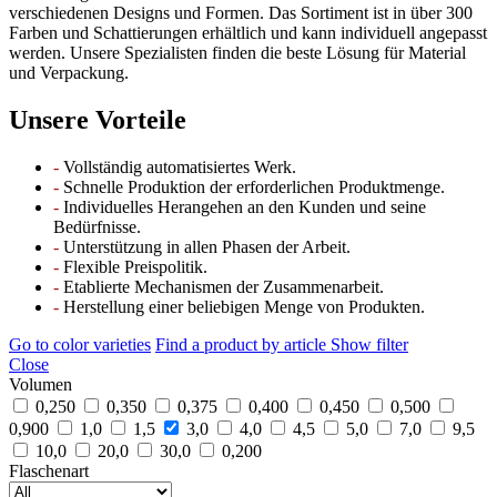
verschiedenen Designs und Formen. Das Sortiment ist in über 300
Farben und Schattierungen erhältlich und kann individuell angepasst
werden. Unsere Spezialisten finden die beste Lösung für Material
und Verpackung.
Unsere Vorteile
-
Vollständig automatisiertes Werk.
-
Schnelle Produktion der erforderlichen Produktmenge.
-
Individuelles Herangehen an den Kunden und seine
Bedürfnisse.
-
Unterstützung in allen Phasen der Arbeit.
-
Flexible Preispolitik.
-
Etablierte Mechanismen der Zusammenarbeit.
-
Herstellung einer beliebigen Menge von Produkten.
Go to color varieties
Find a product by article
Show filter
Close
Volumen
0,250
0,350
0,375
0,400
0,450
0,500
0,900
1,0
1,5
3,0
4,0
4,5
5,0
7,0
9,5
10,0
20,0
30,0
0,200
Flaschenart