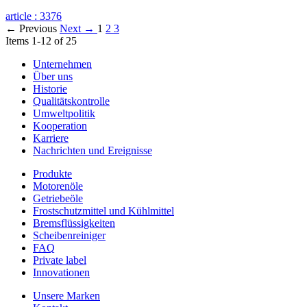
article :
3376
← Previous
Next →
1
2
3
Items 1-12 of 25
Unternehmen
Über uns
Historie
Qualitätskontrolle
Umweltpolitik
Kooperation
Karriere
Nachrichten und Ereignisse
Produkte
Motorenöle
Getriebeöle
Frostschutzmittel und Kühlmittel
Bremsflüssigkeiten
Scheibenreiniger
FAQ
Private label
Innovationen
Unsere Marken