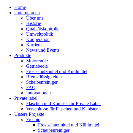
Home
Unternehmen
Über uns
Historie
Qualitätskontrolle
Umweltpolitik
Kooperation
Karriere
News und Events
Produkte
Motorenöle
Getriebeöle
Frostschutzmittel und Kühlmittel
Bremsflüssigkeiten
Scheibenreiniger
FAQ
Innovationen
Private label
Flaschen und Kanister für Private Label
Verschlusse für Flaschen und Kanister
Unsere Projekte
Frosbio
Frostschutzmittel und Kühlmittel
Scheibenreiniger